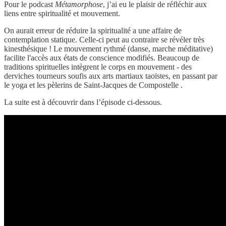
Pour le podcast
Métamorphose
, j’ai eu le plaisir de réfléchir aux
liens entre spiritualité et mouvement.
On aurait erreur de réduire la spiritualité a une affaire de
contemplation statique. Celle-ci peut au contraire se révéler très
kinesthésique ! Le mouvement rythmé (danse, marche méditative)
facilite l'accès aux états de conscience modifiés. Beaucoup de
traditions spirituelles intègrent le corps en mouvement - des
derviches tourneurs soufis aux arts martiaux taoïstes, en passant par
le yoga et les pèlerins de Saint-Jacques de Compostelle .
La suite est à découvrir dans l’épisode ci-dessous.